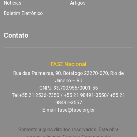
Notícias
Artigos
Boletim Eletrônico
Contato
FASE Nacional
Rua das Palmeiras, 90, Botafogo 22270-070, Rio de
Janeiro – RJ
CNPJ: 33.700.956/0001-55
Tel:+55 21 2536-7350 / +55 21 98491-3550/ +55 21
98491-3557
E-mail:
fase@fase.org.br
Somente alguns direitos reservados. Esta obra
possui a licença Creative Commons de