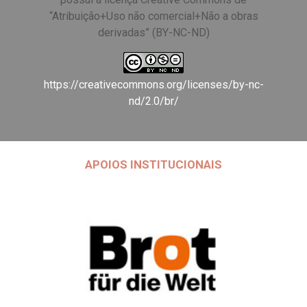
“Atribuição+Uso não comercial+Não a obras
derivadas” (BY-NC-ND)
https://creativecommons.org/licenses/by-nc-
nd/2.0/br/
APOIOS INSTITUCIONAIS