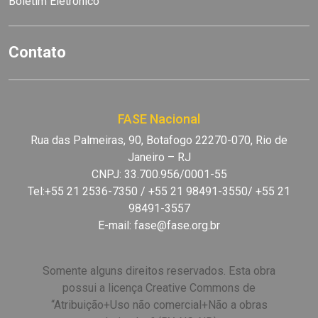
Boletim Eletrônico
Contato
FASE Nacional
Rua das Palmeiras, 90, Botafogo 22270-070, Rio de
Janeiro – RJ
CNPJ: 33.700.956/0001-55
Tel:+55 21 2536-7350 / +55 21 98491-3550/ +55 21
98491-3557
E-mail:
fase@fase.org.br
Somente alguns direitos reservados. Esta obra
possui a licença Creative Commons de
“Atribuição+Uso não comercial+Não a obras