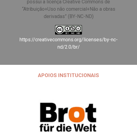
possui a licença Creative Commons de
“Atribuição+Uso não comercial+Não a obras
derivadas” (BY-NC-ND)
https://creativecommons.org/licenses/by-nc-
nd/2.0/br/
APOIOS INSTITUCIONAIS