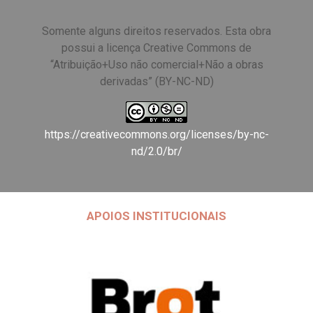
Somente alguns direitos reservados. Esta obra
possui a licença Creative Commons de
“Atribuição+Uso não comercial+Não a obras
derivadas” (BY-NC-ND)
https://creativecommons.org/licenses/by-nc-
nd/2.0/br/
APOIOS INSTITUCIONAIS