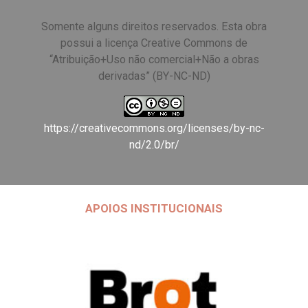
Somente alguns direitos reservados. Esta obra
possui a licença Creative Commons de
“Atribuição+Uso não comercial+Não a obras
derivadas” (BY-NC-ND)
https://creativecommons.org/licenses/by-nc-
nd/2.0/br/
APOIOS INSTITUCIONAIS