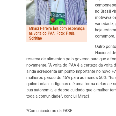
camponeses 
no Brasil v
motivava o
variedade, 
Miraci Pereira fala com esperança
hoje estamo
na volta do PAA. Foto: Paula
comemora.
Schitine
Outro pont
Nacional de
reserva de alimentos pelo governo para que a fom
novamente. “A volta do PAA é a certeza da volta d
ainda acrescenta um ponto importante no novo P
mulheres passe de 46% para ao menos 50%
. “Es
quilombolas, indígenas e é uma forma delas se se
sua autonomia, e desse cuidado que a mulher tem
toda a comunidade”, conclui Miraci.
*Comunicadoras da FASE