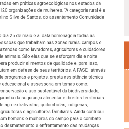
oradas em práticas agroecológicas nos estados da
o 120 organizações de mulheres.
“A categoria rural é a
eolino Silva de Santos, do assentamento Comunidade
O dia 25 de maio é a data homenageia todas as
pessoas que trabalham nas zonas rurais, campos e
fazendas como lavradores, agricultores e cuidadores
de animais. São elas que se esforçam dia e noite
para produzir alimentos de qualidade e, para isso,
lutam em defesa de seus territórios. A FASE, através
de programas e projetos, presta assistência técnica
e educacional e assessoria em temas como:
conservação e uso sustentável da biodiversidade,
garantia da segurança alimentar e direitos territoriais
de agroextrativistas, quilombolas, indígenas,
agricultoras e agricultores familiares. Ainda contribui
com homens e mulheres do campo para o combate
ao desmatamento e enfrentamento das mudanças