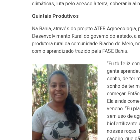
climáticas, luta pelo acesso à terra, soberania ali
Quintais Produtivos
Na Bahia, através do projeto ATER Agroecologia, 
Desenvolvimento Rural do governo do estado, a a
produtora rural da comunidade Riacho do Meio, no 
com o aprendizado trazido pela FASE Bahia.
“Eu tô feliz co
gente aprendeu
sonho, de ter m
sonho de ter m
começar. Então
Ela ainda come
veneno. “Eu pl
sem uso de agr
biofertilizante
nossas roças.
caseiro, que d