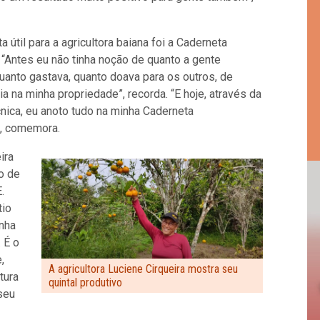
a útil para a agricultora baiana foi a Caderneta
 “Antes eu não tinha noção de quanto a gente
uanto gastava, quanto doava para os outros, de
a na minha propriedade”, recorda. “E hoje, através da
cnica, eu anoto tudo na minha Caderneta
”, comemora.
ira
o de
.
tio
nha
 É o
,
A agricultora Luciene Cirqueira mostra seu
tura
quintal produtivo
seu