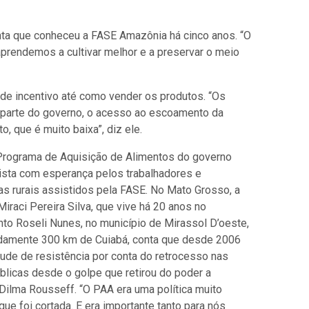
conta que conheceu a FASE Amazônia há cinco anos. “O
prendemos a cultivar melhor e a preservar o meio
 de incentivo até como vender os produtos. “Os
r parte do governo, o acesso ao escoamento da
o, que é muito baixa”, diz ele.
 Programa de Aquisição de Alimentos do governo
ista com esperança pelos trabalhadores e
as rurais assistidos pela FASE. No Mato Grosso, a
Miraci Pereira Silva, que vive há 20 anos no
to Roseli Nunes, no município
de
Mirassol D’oeste,
damente 300 km de Cuiabá, conta que desde 2006
tude de resistência por conta do retrocesso nas
úblicas desde o golpe que retirou do poder a
Dilma Rousseff. “O PAA era uma política muito
que foi cortada. E era importante tanto para nós