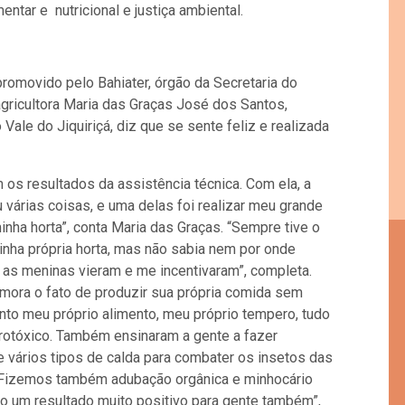
mentar e nutricional e justiça ambiental.
promovido pelo Bahiater, órgão da Secretaria do
gricultora Maria das Graças José dos Santos,
Vale do Jiquiriçá, diz que se sente feliz e realizada
m os resultados da assistência técnica. Com ela, a
 várias coisas, e uma delas foi realizar meu grande
inha horta”, conta Maria das Graças. “Sempre tive o
inha própria horta, mas não sabia nem por onde
 as meninas vieram e me incentivaram”, completa.
mora o fato de produzir sua própria comida sem
anto meu próprio alimento, meu próprio tempero, tudo
otóxico. Também ensinaram a gente a fazer
 e vários tipos de calda para combater os insetos das
 Fizemos também adubação orgânica e minhocário
ão um resultado muito positivo para gente também”,