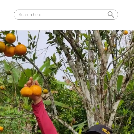
Search Button
Search
for: