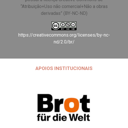
“Atribuição+Uso não comercial+Não a obras
derivadas” (BY-NC-ND)
https://creativecommons.org/licenses/by-nc-
nd/2.0/br/
APOIOS INSTITUCIONAIS