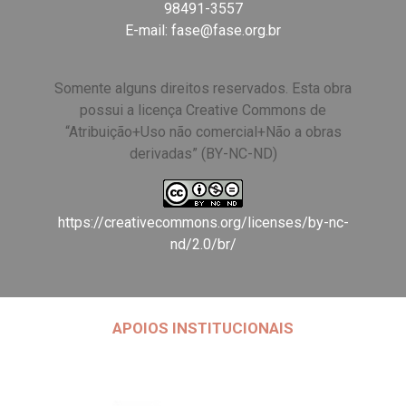
98491-3557
E-mail:
fase@fase.org.br
Somente alguns direitos reservados. Esta obra
possui a licença Creative Commons de
“Atribuição+Uso não comercial+Não a obras
derivadas” (BY-NC-ND)
https://creativecommons.org/licenses/by-nc-
nd/2.0/br/
APOIOS INSTITUCIONAIS