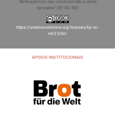
“Atribuição+Uso não comercial+Não a obras
derivadas” (BY-NC-ND)
https://creativecommons.org/licenses/by-nc-
nd/2.0/br/
APOIOS INSTITUCIONAIS