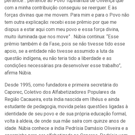
pertence… pertence ao Povo Tupinambá de Olivença que
com a minha contribuição conseguiu se reerguer. E às
forças divinas que me movem. Para mim e para o Povo não
tem outra explicação: recebi esse prêmio por que me
dispus a estar aqui com meu povo e essa força divina,
muito iluminada que nos move” . Núbia continua: “Esse
prêmio também é da Fase, pois se não tivesse tido esse
apoio, se a entidade não tivesse assumido a luta da
questão indígena, eu não teria tido a liberdade e as
condições necessárias pra desenvolver esse trabalho”,
afirma Núbia.
Desde 1995, como fundadora e primeira secretária do
Caporec, Coletivo dos Alfabetizadores Populares da
Região Cacaueira, esta índia nascida em Ilhéus e ainda
estudante de pedagogia, movida pelas questões ligadas à
identidade de seu povo e de sua própria educação formal,
volta à aldeia, de onde sua mãe saíra com quinze anos de
idade. Núbia conhece a índia Pedrísia Damásio Oliveira e a