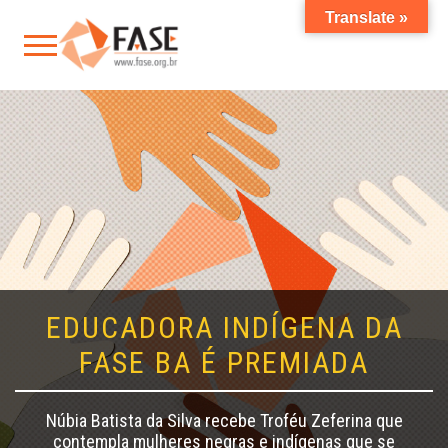
Translate »
EDUCADORA INDÍGENA DA
FASE BA É PREMIADA
Núbia Batista da Silva recebe Troféu Zeferina que
contempla mulheres negras e indígenas que se