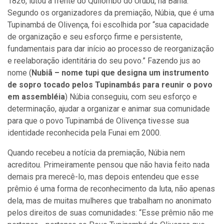
1826, lutou à frente do Quilombo do Urubu, na Bahia.
Segundo os organizadores da premiação, Núbia, que é uma
Tupinambá de Olivença, foi escolhida por “sua capacidade
de organização e seu esforço firme e persistente,
fundamentais para dar início ao processo de reorganização
e reelaboração identitária do seu povo.” Fazendo jus ao
nome (
Nubiã – nome tupi que designa um instrumento
de sopro tocado pelos Tupinambás para reunir o povo
em assembléia
) Núbia conseguiu, com seu esforço e
determinação, ajudar a organizar e animar sua comunidade
para que o povo Tupinambá de Olivença tivesse sua
identidade reconhecida pela Funai em 2000.
Quando recebeu a notícia da premiação, Núbia nem
acreditou. Primeiramente pensou que não havia feito nada
demais pra merecê-lo, mas depois entendeu que esse
prêmio é uma forma de reconhecimento da luta, não apenas
dela, mas de muitas mulheres que trabalham no anonimato
pelos direitos de suas comunidades: “Esse prêmio não me