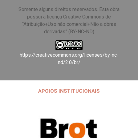
Somente alguns direitos reservados. Esta obra
possui a licença Creative Commons de
“Atribuição+Uso não comercial+Não a obras
derivadas” (BY-NC-ND)
https://creativecommons.org/licenses/by-nc-
nd/2.0/br/
APOIOS INSTITUCIONAIS