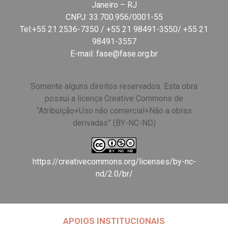
Janeiro – RJ
CNPJ: 33.700.956/0001-55
Tel:+55 21 2536-7350 / +55 21 98491-3550/ +55 21
98491-3557
E-mail:
fase@fase.org.br
Somente alguns direitos reservados. Esta obra
possui a licença Creative Commons de
“Atribuição+Uso não comercial+Não a obras
derivadas” (BY-NC-ND)
https://creativecommons.org/licenses/by-nc-
nd/2.0/br/
APOIOS INSTITUCIONAIS