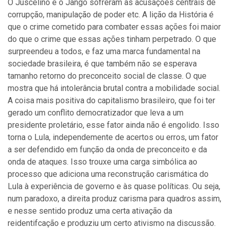
O Juscelino e o Jango sofreram as acusações centrais de
corrupção, manipulação de poder etc. A lição da História é
que o crime cometido para combater essas ações foi maior
do que o crime que essas ações tinham perpetrado. O que
surpreendeu a todos, e faz uma marca fundamental na
sociedade brasileira, é que também não se esperava
tamanho retorno do preconceito social de classe. O que
mostra que há intolerância brutal contra a mobilidade social.
A coisa mais positiva do capitalismo brasileiro, que foi ter
gerado um conflito democratizador que leva a um
presidente proletário, esse fator ainda não é engolido. Isso
torna o Lula, independemente de acertos ou erros, um fator
a ser defendido em função da onda de preconceito e da
onda de ataques. Isso trouxe uma carga simbólica ao
processo que adiciona uma reconstrução carismática do
Lula à experiência de governo e às quase políticas. Ou seja,
num paradoxo, a direita produz carisma para quadros assim,
e nesse sentido produz uma certa ativação da
reidentifcação e produziu um certo ativismo na discussão.