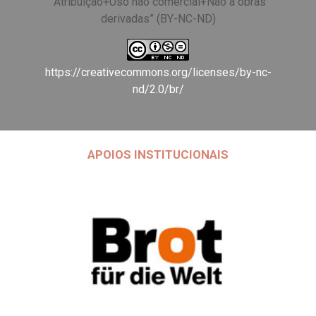
“Atribuição+Uso não comercial+Não a obras
derivadas” (BY-NC-ND)
https://creativecommons.org/licenses/by-nc-
nd/2.0/br/
APOIOS INSTITUCIONAIS