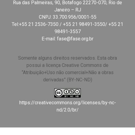
Rua das Palmeiras, 90, Botafogo 22270-070, Rio de
Janeiro – RJ
CNPJ: 33.700.956/0001-55
Tel:+55 21 2536-7350 / +55 21 98491-3550/ +55 21
98491-3557
E-mail:
fase@fase.org.br
Somente alguns direitos reservados. Esta obra
possui a licença Creative Commons de
“Atribuição+Uso não comercial+Não a obras
derivadas” (BY-NC-ND)
https://creativecommons.org/licenses/by-nc-
nd/2.0/br/