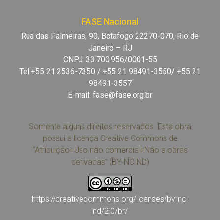
FASE Nacional
Rua das Palmeiras, 90, Botafogo 22270-070, Rio de
Janeiro – RJ
CNPJ: 33.700.956/0001-55
Tel:+55 21 2536-7350 / +55 21 98491-3550/ +55 21
98491-3557
E-mail:
fase@fase.org.br
Somente alguns direitos reservados. Esta obra
possui a licença Creative Commons de
“Atribuição+Uso não comercial+Não a obras
derivadas” (BY-NC-ND)
https://creativecommons.org/licenses/by-nc-
nd/2.0/br/