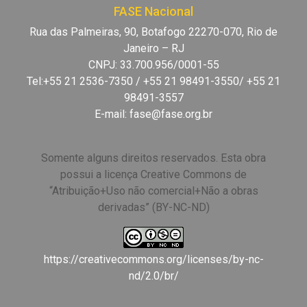
FASE Nacional
Rua das Palmeiras, 90, Botafogo 22270-070, Rio de
Janeiro – RJ
CNPJ: 33.700.956/0001-55
Tel:+55 21 2536-7350 / +55 21 98491-3550/ +55 21
98491-3557
E-mail:
fase@fase.org.br
Somente alguns direitos reservados. Esta obra
possui a licença Creative Commons de
“Atribuição+Uso não comercial+Não a obras
derivadas” (BY-NC-ND)
https://creativecommons.org/licenses/by-nc-
nd/2.0/br/