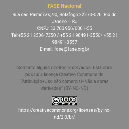
FASE Nacional
Rua das Palmeiras, 90, Botafogo 22270-070, Rio de
Janeiro – RJ
CNPJ: 33.700.956/0001-55
Tel:+55 21 2536-7350 / +55 21 98491-3550/ +55 21
98491-3557
E-mail:
fase@fase.org.br
Somente alguns direitos reservados. Esta obra
possui a licença Creative Commons de
“Atribuição+Uso não comercial+Não a obras
derivadas” (BY-NC-ND)
https://creativecommons.org/licenses/by-nc-
nd/2.0/br/