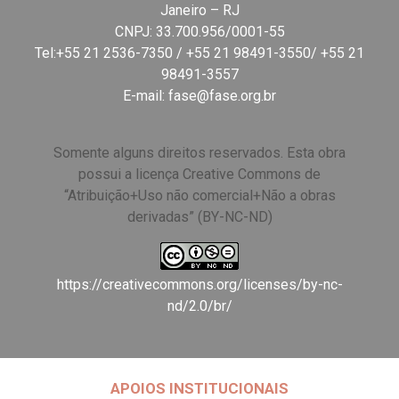
Janeiro – RJ
CNPJ: 33.700.956/0001-55
Tel:+55 21 2536-7350 / +55 21 98491-3550/ +55 21
98491-3557
E-mail:
fase@fase.org.br
Somente alguns direitos reservados. Esta obra
possui a licença Creative Commons de
“Atribuição+Uso não comercial+Não a obras
derivadas” (BY-NC-ND)
https://creativecommons.org/licenses/by-nc-
nd/2.0/br/
APOIOS INSTITUCIONAIS