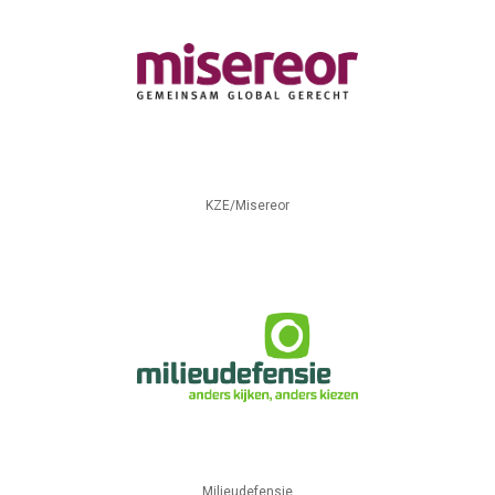
KZE/Misereor
Milieudefensie