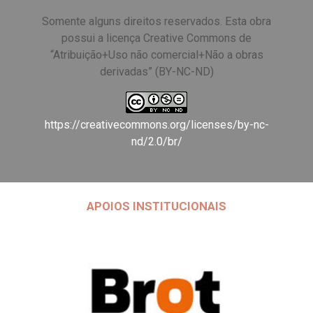
Somente alguns direitos reservados. Esta obra
possui a licença Creative Commons de
“Atribuição+Uso não comercial+Não a obras
derivadas” (BY-NC-ND)
https://creativecommons.org/licenses/by-nc-
nd/2.0/br/
APOIOS INSTITUCIONAIS