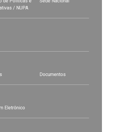
 de Políticas e
Sede Nacional
nativas / NUPA
s
Documentos
m Eletrônico