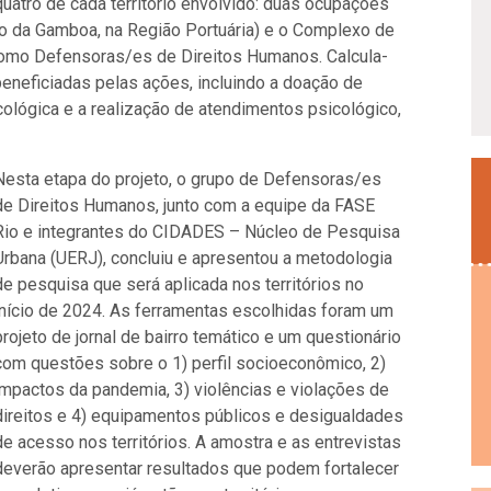
uatro de cada território envolvido: duas ocupações
o da Gamboa, na Região Portuária) e o Complexo de
como Defensoras/es de Direitos Humanos. Calcula-
eneficiadas pelas ações, incluindo a doação de
ológica e a realização de atendimentos psicológico,
Nesta etapa do projeto, o grupo de Defensoras/es
de Direitos Humanos, junto com a equipe da FASE
Rio e integrantes do CIDADES – Núcleo de Pesquisa
Urbana (UERJ), concluiu e apresentou a metodologia
de pesquisa que será aplicada nos territórios no
início de 2024. As ferramentas escolhidas foram um
projeto de jornal de bairro temático e um questionário
com questões sobre o 1) perfil socioeconômico, 2)
impactos da pandemia, 3) violências e violações de
direitos e 4) equipamentos públicos e desigualdades
de acesso nos territórios. A amostra e as entrevistas
deverão apresentar resultados que podem fortalecer