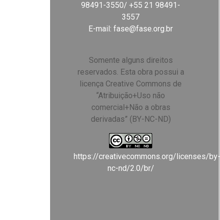
98491-3550/ +55 21 98491-
3557
E-mail:
fase@fase.org.br
Somente alguns direitos
reservados. Esta obra possui a
licença Creative Commons de
“Atribuição+Uso não
comercial+Não a obras
derivadas” (BY-NC-ND)
https://creativecommons.org/licenses/by
nc-nd/2.0/br/