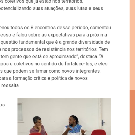
os coletivos que já estão nos territórios,
potencializando suas atuações, suas lutas e seus
denou todos os 8 encontros desse período, comentou
esso e falou sobre as expectativas para a próxima
a questão fundamental que é a grande diversidade de
 e nos processos de resistência nos territórios. Tem
a, tem gente que está se aproximando”, destaca. “A
s e coletivos no sentido de fortalecê-los, e eles
s que podem se firmar como novos integrantes.
ara a formação crítica e política de novos
 ressalta.
s
tos
s