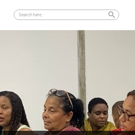
Search Button
Search
for: