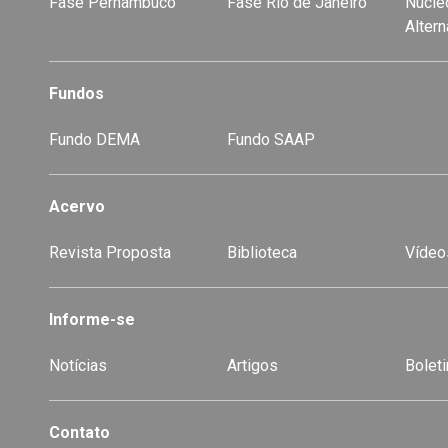
Fase Pernambuco
Fase Rio de Janeiro
Núcleo
Alter
Fundos
Fundo DEMA
Fundo SAAP
Acervo
Revista Proposta
Biblioteca
Vídeo
-
Informe-se
Notícias
Artigos
Boleti
Contato