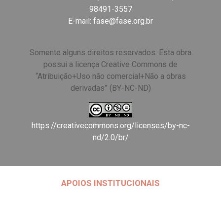
98491-3557
E-mail:
fase@fase.org.br
Somente alguns direitos reservados. Esta obra
possui a licença Creative Commons de
“Atribuição+Uso não comercial+Não a obras
derivadas” (BY-NC-ND)
https://creativecommons.org/licenses/by-nc-
nd/2.0/br/
APOIOS INSTITUCIONAIS