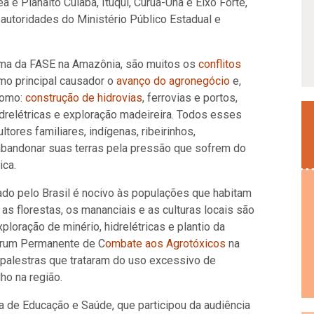
 Planalto Cuiabá, Ituqui, Curuá-Una e Eixo Forte,
autoridades do Ministério Público Estadual e
ma da FASE na Amazônia, são muitos os
conflitos
mo principal causador o
avanço do agronegócio
e,
como:
construção de hidrovias
, ferrovias e portos,
drelétricas e exploração madeireira. Todos esses
tores familiares, indígenas, ribeirinhos,
bandonar suas terras pela pressão que sofrem do
ica.
o pelo Brasil é nocivo às populações que habitam
as florestas, os mananciais e as culturas locais são
ploração de minério, hidrelétricas e plantio da
 Fórum Permanente de C
ombate aos Agrotóxicos
na
palestras que trataram do uso excessivo de
ho na região.
ia de Educação e Saúde, que participou da audiência