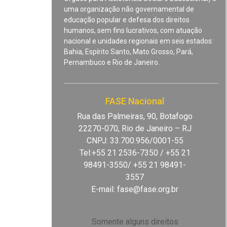
uma organização não governamental de
educação popular e defesa dos direitos
humanos, sem fins lucrativos, com atuação
nacional e unidades regionais em seis estados:
Bahia, Espírito Santo, Mato Grosso, Pará,
Pernambuco e Rio de Janeiro.
FASE Nacional
Rua das Palmeiras, 90, Botafogo
22270-070, Rio de Janeiro – RJ
CNPJ: 33.700.956/0001-55
Tel:+55 21 2536-7350 / +55 21
98491-3550/ +55 21 98491-
3557
E-mail:
fase@fase.org.br
Somente alguns direitos