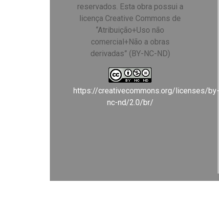
reservados. Esta obra possui a
licença Creative Commons de
“Atribuição+Uso não
comercial+Não a obras
derivadas” (BY-NC-ND)
https://creativecommons.org/licenses/by
nc-nd/2.0/br/