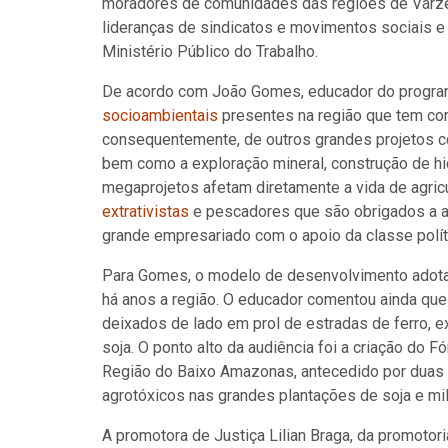
moradores de comunidades das regiões de Várzea e
lideranças de sindicatos e movimentos sociais e 
Ministério Público do Trabalho.
De acordo com João Gomes, educador do progra
socioambientais
presentes na região que tem co
consequentemente, de outros grandes projetos 
bem como a exploração mineral, construção de hi
megaprojetos afetam diretamente a vida de agricul
extrativistas
e pescadores que são obrigados a a
grande empresariado com o apoio da classe polít
Para Gomes, o modelo de desenvolvimento adotad
há anos a região. O educador comentou ainda que 
deixados de lado em prol de estradas de ferro, ex
soja. O ponto alto da audiência foi a criação do
Região do Baixo Amazonas, antecedido por duas 
agrotóxicos nas grandes plantações de soja e mil
A promotora de Justiça Lilian Braga, da promotor