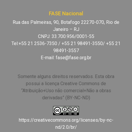
FASE Nacional
Rua das Palmeiras, 90, Botafogo 22270-070, Rio de
Janeiro – RJ
CNPJ: 33.700.956/0001-55
Tel:+55 21 2536-7350 / +55 21 98491-3550/ +55 21
98491-3557
E-mail:
fase@fase.org.br
Somente alguns direitos reservados. Esta obra
possui a licença Creative Commons de
“Atribuição+Uso não comercial+Não a obras
derivadas” (BY-NC-ND)
https://creativecommons.org/licenses/by-nc-
nd/2.0/br/