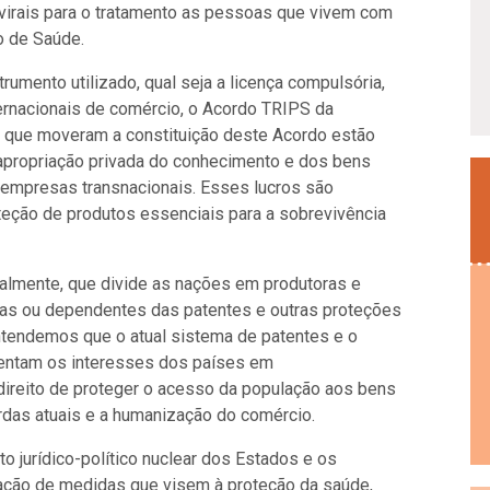
rovirais para o tratamento as pessoas que vivem com
o de Saúde.
rumento utilizado, qual seja a licença compulsória,
nternacionais de comércio, o Acordo TRIPS da
 que moveram a constituição deste Acordo estão
 apropriação privada do conhecimento e dos bens
 empresas transnacionais. Esses lucros são
eção de produtos essenciais para a sobrevivência
almente, que divide as nações em produtoras e
oras ou dependentes das patentes e outras proteções
entendemos que o atual sistema de patentes e o
sentam os interesses dos países em
direito de proteger o acesso da população aos bens
rdas atuais e a humanização do comércio.
o jurídico-político nuclear dos Estados e os
ação de medidas que visem à proteção da saúde,