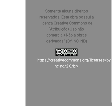
Somente alguns direitos
reservados. Esta obra possui a
licença Creative Commons de
“Atribuição+Uso não
comercial+Não a obras
derivadas” (BY-NC-ND)
https://creativecommons.org/licenses/by
nc-nd/2.0/br/