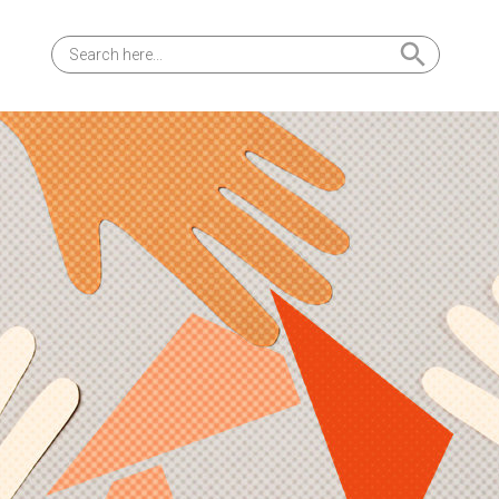
Search Button
Search
for: