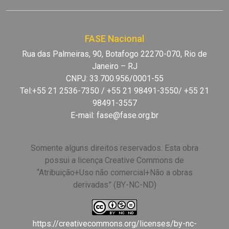
FASE Nacional
Rua das Palmeiras, 90, Botafogo 22270-070, Rio de
Janeiro – RJ
CNPJ: 33.700.956/0001-55
Tel:+55 21 2536-7350 / +55 21 98491-3550/ +55 21
98491-3557
E-mail:
fase@fase.org.br
Somente alguns direitos reservados. Esta obra
possui a licença Creative Commons de
“Atribuição+Uso não comercial+Não a obras
derivadas” (BY-NC-ND)
https://creativecommons.org/licenses/by-nc-