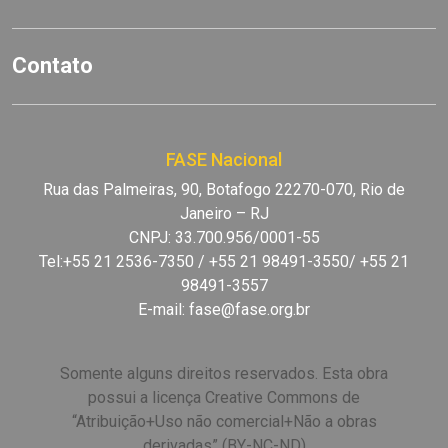
Contato
FASE Nacional
Rua das Palmeiras, 90, Botafogo 22270-070, Rio de
Janeiro – RJ
CNPJ: 33.700.956/0001-55
Tel:+55 21 2536-7350 / +55 21 98491-3550/ +55 21
98491-3557
E-mail:
fase@fase.org.br
Somente alguns direitos reservados. Esta obra
possui a licença Creative Commons de
“Atribuição+Uso não comercial+Não a obras
derivadas” (BY-NC-ND)