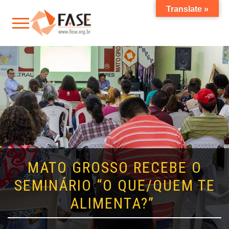
Translate »
MATO GROSSO RECEBE O
SEMINÁRIO “O QUE/QUEM TE
ALIMENTA?”