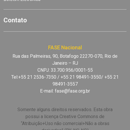
Contato
FASE Nacional
Rua das Palmeiras, 90, Botafogo 22270-070, Rio de
Janeiro – RJ
CNPJ: 33.700.956/0001-55
Tel:+55 21 2536-7350 / +55 21 98491-3550/ +55 21
98491-3557
E-mail:
fase@fase.org.br
Somente alguns direitos reservados. Esta obra
possui a licença Creative Commons de
“Atribuição+Uso não comercial+Não a obras