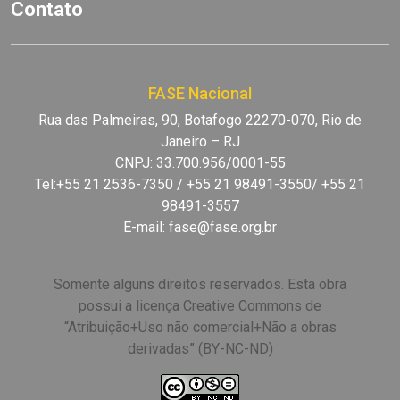
Contato
FASE Nacional
Rua das Palmeiras, 90, Botafogo 22270-070, Rio de
Janeiro – RJ
CNPJ: 33.700.956/0001-55
Tel:+55 21 2536-7350 / +55 21 98491-3550/ +55 21
98491-3557
E-mail:
fase@fase.org.br
Somente alguns direitos reservados. Esta obra
possui a licença Creative Commons de
“Atribuição+Uso não comercial+Não a obras
derivadas” (BY-NC-ND)