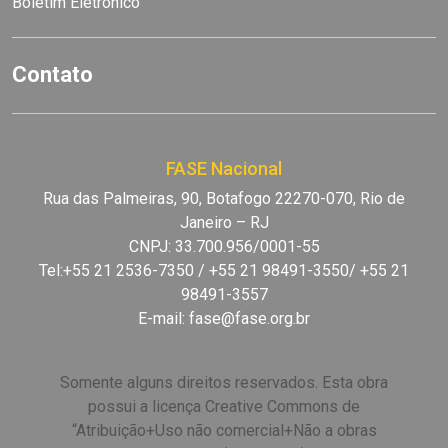
Boletim Eletrônico
Contato
FASE Nacional
Rua das Palmeiras, 90, Botafogo 22270-070, Rio de
Janeiro – RJ
CNPJ: 33.700.956/0001-55
Tel:+55 21 2536-7350 / +55 21 98491-3550/ +55 21
98491-3557
E-mail:
fase@fase.org.br
Somente alguns direitos reservados. Esta obra
possui a licença Creative Commons de
“Atribuição+Uso não comercial+Não a obras