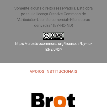
Somente alguns direitos reservados. Esta obra
possui a licença Creative Commons de
“Atribuição+Uso não comercial+Não a obras
derivadas” (BY-NC-ND)
https://creativecommons.org/licenses/by-nc-
nd/2.0/br/
APOIOS INSTITUCIONAIS