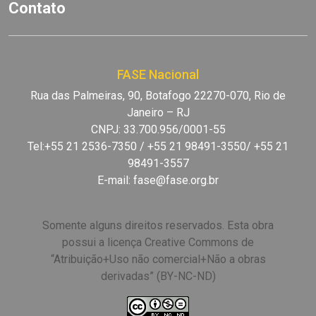
Contato
FASE Nacional
Rua das Palmeiras, 90, Botafogo 22270-070, Rio de
Janeiro – RJ
CNPJ: 33.700.956/0001-55
Tel:+55 21 2536-7350 / +55 21 98491-3550/ +55 21
98491-3557
E-mail:
fase@fase.org.br
Somente alguns direitos reservados. Esta obra
possui a licença Creative Commons de
“Atribuição+Uso não comercial+Não a obras
derivadas” (BY-NC-ND)