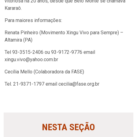
vitoriosa há 20 anos, desde que Belo Monte se chamava
Kararaô.
Para maiores informações:
Renata Pinheiro (Movimento Xingu Vivo para Sempre) –
Altamira (PA)
Tel 93-3515-2406 ou 93-9172-9776 email
xingu.vivo@yahoo.com.br
Cecília Mello (Colaboradora da FASE)
Tel. 21-9371-1797 email cecilia@fase.org.br
NESTA SEÇÃO