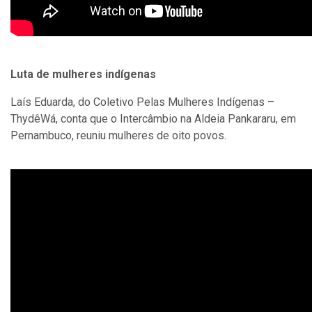
Luta de mulheres indígenas
Laís Eduarda, do Coletivo Pelas Mulheres Indígenas –
ThydêWá, conta que o Intercâmbio na Aldeia Pankararu, em
Pernambuco, reuniu mulheres de oito povos.