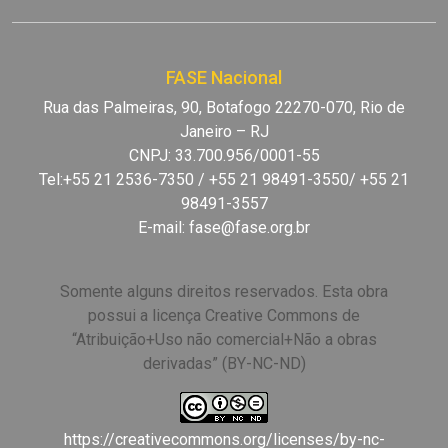
FASE Nacional
Rua das Palmeiras, 90, Botafogo 22270-070, Rio de
Janeiro – RJ
CNPJ: 33.700.956/0001-55
Tel:+55 21 2536-7350 / +55 21 98491-3550/ +55 21
98491-3557
E-mail:
fase@fase.org.br
Somente alguns direitos reservados. Esta obra
possui a licença Creative Commons de
“Atribuição+Uso não comercial+Não a obras
derivadas” (BY-NC-ND)
https://creativecommons.org/licenses/by-nc-