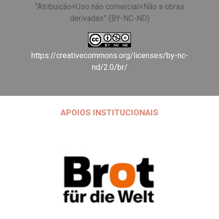
“Atribuição+Uso não comercial+Não a obras
derivadas” (BY-NC-ND)
https://creativecommons.org/licenses/by-nc-
nd/2.0/br/
APOIOS INSTITUCIONAIS