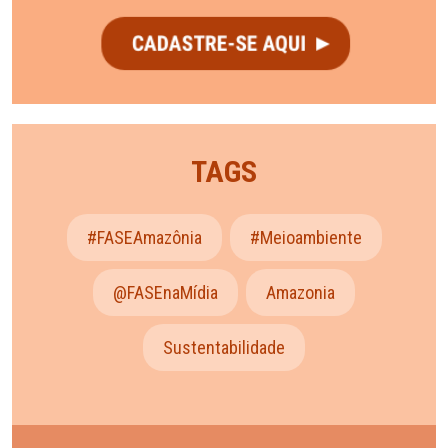
TAGS
#FASEAmazônia
#meioambiente
@FASEnaMídia
Amazonia
Sustentabilidade