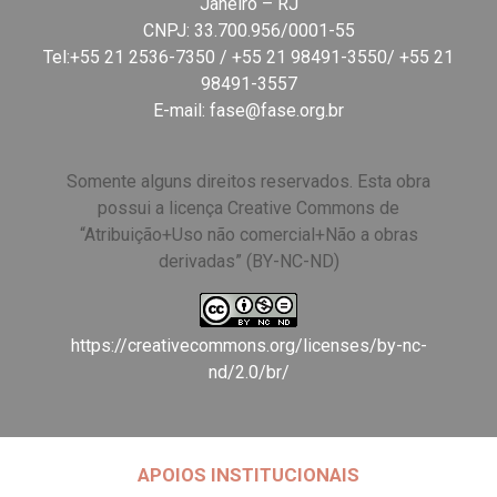
Janeiro – RJ
CNPJ: 33.700.956/0001-55
Tel:+55 21 2536-7350 / +55 21 98491-3550/ +55 21
98491-3557
E-mail:
fase@fase.org.br
Somente alguns direitos reservados. Esta obra
possui a licença Creative Commons de
“Atribuição+Uso não comercial+Não a obras
derivadas” (BY-NC-ND)
https://creativecommons.org/licenses/by-nc-
nd/2.0/br/
APOIOS INSTITUCIONAIS