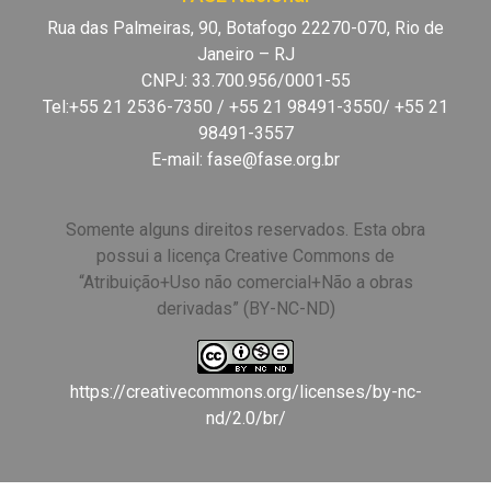
Rua das Palmeiras, 90, Botafogo 22270-070, Rio de
Janeiro – RJ
CNPJ: 33.700.956/0001-55
Tel:+55 21 2536-7350 / +55 21 98491-3550/ +55 21
98491-3557
E-mail:
fase@fase.org.br
Somente alguns direitos reservados. Esta obra
possui a licença Creative Commons de
“Atribuição+Uso não comercial+Não a obras
derivadas” (BY-NC-ND)
https://creativecommons.org/licenses/by-nc-
nd/2.0/br/