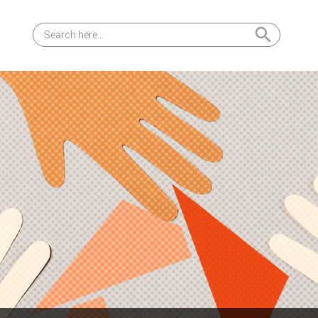
Search Button
Search
for: