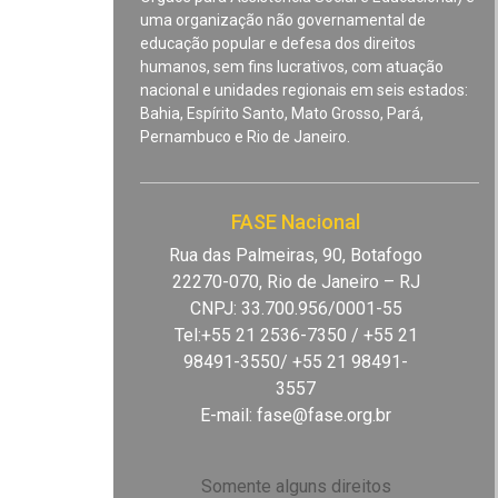
uma organização não governamental de
educação popular e defesa dos direitos
humanos, sem fins lucrativos, com atuação
nacional e unidades regionais em seis estados:
Bahia, Espírito Santo, Mato Grosso, Pará,
Pernambuco e Rio de Janeiro.
FASE Nacional
Rua das Palmeiras, 90, Botafogo
22270-070, Rio de Janeiro – RJ
CNPJ: 33.700.956/0001-55
Tel:+55 21 2536-7350 / +55 21
98491-3550/ +55 21 98491-
3557
E-mail:
fase@fase.org.br
Somente alguns direitos