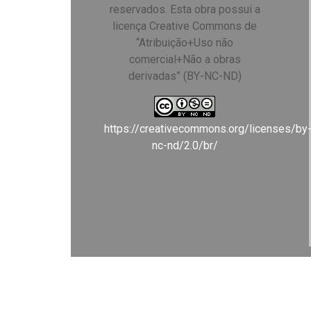
reservados. Esta obra possui a
licença Creative Commons de
“Atribuição+Uso não
comercial+Não a obras
derivadas” (BY-NC-ND)
https://creativecommons.org/licenses/by
nc-nd/2.0/br/