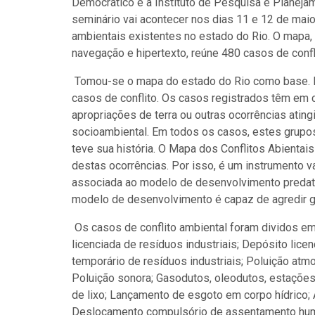
Democrático e a Instituto de Pesquisa e Planeja
seminário vai acontecer nos dias 11 e 12 de maio,
ambientais existentes no estado do Rio. O mapa,
navegação e hipertexto, reúne 480 casos de confl
Tomou-se o mapa do estado do Rio como base. E
casos de conflito. Os casos registrados têm em 
apropriações de terra ou outras ocorrências atin
socioambiental. Em todos os casos, estes grupos
teve sua história. O Mapa dos Conflitos Abientais
destas ocorrências. Por isso, é um instrumento v
associada ao modelo de desenvolvimento predató
modelo de desenvolvimento é capaz de agredir g
Os casos de conflito ambiental foram dividos em
licenciada de resíduos industriais; Depósito lic
temporário de resíduos industriais; Poluição atmo
Poluição sonora; Gasodutos, oleodutos, estações
de lixo; Lançamento de esgoto em corpo hídrico; 
Deslocamento compulsório de assentamento huma