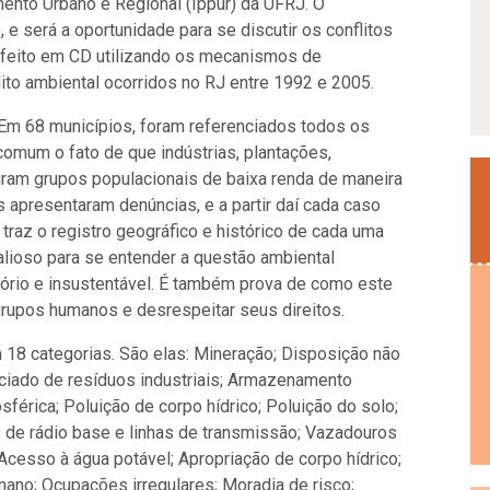
mento Urbano e Regional (Ippur) da UFRJ. O
 e será a oportunidade para se discutir os conflitos
 feito em CD utilizando os mecanismos de
ito ambiental ocorridos no RJ entre 1992 e 2005.
m 68 municípios, foram referenciados todos os
comum o fato de que indústrias, plantações,
giram grupos populacionais de baixa renda de maneira
 apresentaram denúncias, e a partir daí cada caso
 traz o registro geográfico e histórico de cada uma
alioso para se entender a questão ambiental
rio e insustentável. É também prova de como este
rupos humanos e desrespeitar seus direitos.
 18 categorias. São elas: Mineração; Disposição não
enciado de resíduos industriais; Armazenamento
sférica; Poluição de corpo hídrico; Poluição do solo;
 de rádio base e linhas de transmissão; Vazadouros
Acesso à água potável; Apropriação de corpo hídrico;
no; Ocupações irregulares; Moradia de risco;