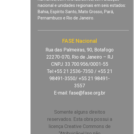
nacional e unidades regionais em seis estados:
Bahia, Espírito Santo, Mato Grosso, Pará,
Pernambuco e Rio de Janeiro.
FASE Nacional
Rua das Palmeiras, 90, Botafogo
22270-070, Rio de Janeiro – RJ
CNPJ: 33.700.956/0001-55
Tel:+55 21 2536-7350 / +55 21
98491-3550/ +55 21 98491-
3557
E-mail:
fase@fase.org.br
Somente alguns direitos
reservados. Esta obra possui a
licença Creative Commons de
“Atribuição+Uso não