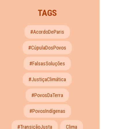
TAGS
#AcordoDeParis
#CúpulaDosPovos
#FalsasSoluções
#JustiçaClimática
#PovosDaTerra
#PovosIndígenas
#TransiçãoJusta
Clima