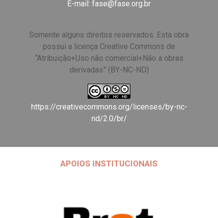
E-mail:
fase@fase.org.br
Somente alguns direitos reservados. Esta obra
possui a licença Creative Commons de
“Atribuição+Uso não comercial+Não a obras
derivadas” (BY-NC-ND)
https://creativecommons.org/licenses/by-nc-
nd/2.0/br/
APOIOS INSTITUCIONAIS