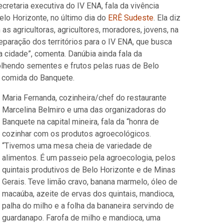
cretaria executiva do IV ENA, fala da vivência
lo Horizonte, no último dia do
ERÊ Sudeste
. Ela diz
as agricultoras, agricultores, moradores, jovens, na
eparação dos territórios para o IV ENA, que busca
 a cidade”, comenta. Danúbia ainda fala da
colhendo sementes e frutos pelas ruas de Belo
 comida do Banquete.
Maria Fernanda, cozinheira/chef do restaurante
Marcelina Belmiro e uma das organizadoras do
Banquete na capital mineira, fala da “honra de
cozinhar com os produtos agroecológicos.
“Tivemos uma mesa cheia de variedade de
alimentos. É um passeio pela agroecologia, pelos
quintais produtivos de Belo Horizonte e de Minas
Gerais. Teve limão cravo, banana marmelo, óleo de
macaúba, azeite de ervas dos quintais, mandioca,
palha do milho e a folha da bananeira servindo de
guardanapo. Farofa de milho e mandioca, uma