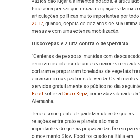
vazios dão lugar à alimentos doados, e articula
Emociona pensar que essas ocupações da rua com
articulações políticas muito importantes por todo 
2017
, quando, depois de dez anos de sua última 
mesas e com uma extensa mobilização.
Discoxepas e a luta contra o desperdício
“Centenas de pessoas, munidas com descascador
reuniram no interior de um dos maiores mercados
cortaram e prepararam toneladas de vegetais fres
encaixarem nos padrões de venda. Os alimentos 
servidos gratuitamente ao público no dia seguint
Food
sobre a
Disco Xepa
, nome abrasileirado da
Alemanha.
Tendo como ponto de partida a ideia de que as
relações entre prato e planeta são mais
importantes do que as propagandas fazem parece
o movimento Slow Food foi criado na Itália em