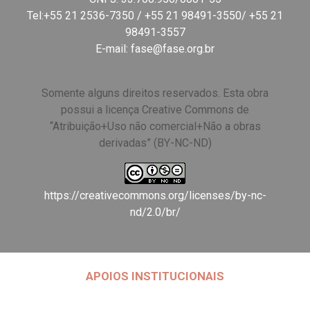
Tel:+55 21 2536-7350 / +55 21 98491-3550/ +55 21
98491-3557
E-mail:
fase@fase.org.br
Somente alguns direitos reservados. Esta obra
possui a licença Creative Commons de
“Atribuição+Uso não comercial+Não a obras
derivadas” (BY-NC-ND)
https://creativecommons.org/licenses/by-nc-
nd/2.0/br/
APOIOS INSTITUCIONAIS