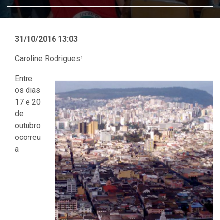
31/10/2016 13:03
Caroline Rodrigues¹
Entre
os dias
17 e 20
de
outubro
ocorreu
a