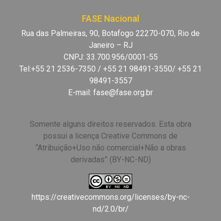
FASE Nacional
Rua das Palmeiras, 90, Botafogo 22270-070, Rio de
Janeiro – RJ
CNPJ: 33.700.956/0001-55
Tel:+55 21 2536-7350 / +55 21 98491-3550/ +55 21
98491-3557
E-mail:
fase@fase.org.br
Somente alguns direitos reservados. Esta obra
possui a licença Creative Commons de
“Atribuição+Uso não comercial+Não a obras
derivadas” (BY-NC-ND)
https://creativecommons.org/licenses/by-nc-
nd/2.0/br/