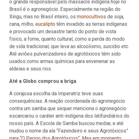
o grande responsável pelo massacre indígena hoje no
Brasil é o agronegócio. Especialmente na região do
Xingu, mas no Brasil inteiro, os
monocultivos
de soja,
cana, milho,
eucalipto
têm invadido as terras indígenas
e provocado um desastre tanto do ponto de vista
físico, a fome, quanto cultural, como a perda do modo
de vida tradicional, que leva ao alcoolismo, suicídio etc.
Até aviões pulverizadores de agrotóxicos têm sido
usados como armas químicas para envenenar as
aldeias e seus rios.
Até a Globo comprou a briga
A corajosa escolha da Imperatriz teve suas
consequências. A reação coordenada do agronegócio
contra um samba que sequer menciona o agronegócio
escancarou o caráter anti-indígena dos latifundiários do
nosso país. A Escola de Samba buscou mediar, e até
mudou o nome da ala “Fazendeiro e seus Agrotóxicos”
para “O Perigo dos Agrotóxicos”. Mas em momento