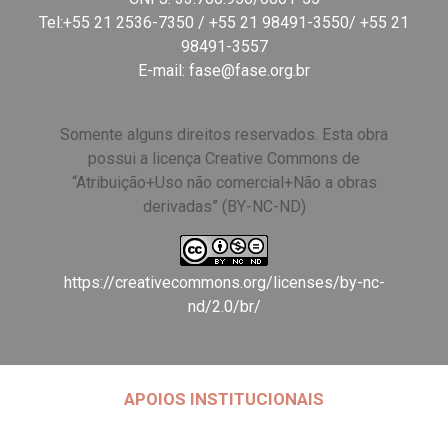
Tel:+55 21 2536-7350 / +55 21 98491-3550/ +55 21
98491-3557
E-mail:
fase@fase.org.br
Somente alguns direitos reservados. Esta obra
possui a licença Creative Commons de
“Atribuição+Uso não comercial+Não a obras
derivadas” (BY-NC-ND)
https://creativecommons.org/licenses/by-nc-
nd/2.0/br/
APOIOS INSTITUCIONAIS