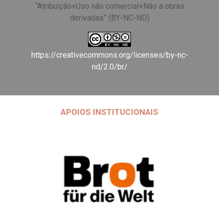
“Atribuição+Uso não comercial+Não a obras
derivadas” (BY-NC-ND)
https://creativecommons.org/licenses/by-nc-
nd/2.0/br/
APOIOS INSTITUCIONAIS