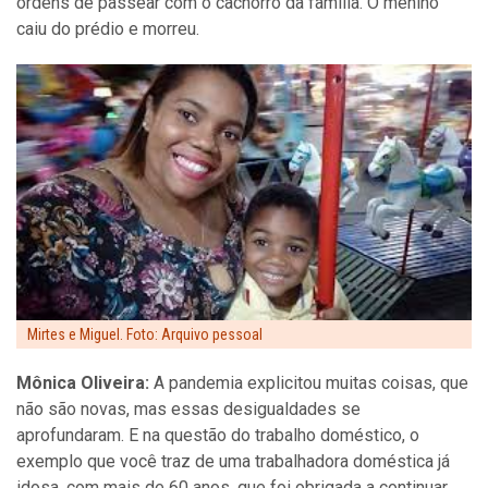
ordens de passear com o cachorro da família. O menino
caiu do prédio e morreu.
Mirtes e Miguel. Foto: Arquivo pessoal
Mônica Oliveira:
A pandemia explicitou muitas coisas, que
não são novas, mas essas desigualdades se
aprofundaram. E na questão do trabalho doméstico, o
exemplo que você traz de uma trabalhadora doméstica já
idosa, com mais de 60 anos, que foi obrigada a continuar