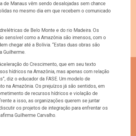
ria de Manaus vêm sendo desalojadas sem chance
emolidas no mesmo dia em que recebem o comunicado
drelétricas de Belo Monte e do rio Madeira. Os
ão sensível como a Amazônia são imensos, com o
em chegar até a Bolívia. “Estas duas obras são
sa Guilherme.
 Aceleração do Crescimento, que em seu texto
ursos hídricos na Amazônia, mas apenas com relação
ins”, diz o educador da FASE. Um modelo de
o na Amazônia. Os prejuízos já são sentidos, em
metimento de recursos hídricos e violação de
frente a isso, as organizações querem se juntar
scutir os projetos de integração para enfrentar os
afirma Guilherme Carvalho.