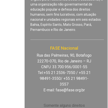
uma organização não governamental de
educação popular e defesa dos direitos
humanos, sem fins lucrativos, com atuação
nacional e unidades regionais em seis estados:
Bahia, Espírito Santo, Mato Grosso, Pará,
Pernambuco e Rio de Janeiro.
FASE Nacional
Rua das Palmeiras, 90, Botafogo
22270-070, Rio de Janeiro – RJ
CNPJ: 33.700.956/0001-55
Tel:+55 21 2536-7350 / +55 21
98491-3550/ +55 21 98491-
3557
E-mail:
fase@fase.org.br
Somente alguns direitos