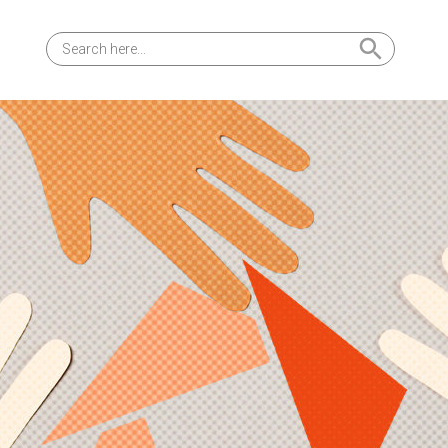
Search Button
Search
for: