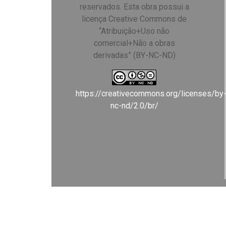
reservados. Esta obra possui a
licença Creative Commons de
“Atribuição+Uso não
comercial+Não a obras
derivadas” (BY-NC-ND)
https://creativecommons.org/licenses/by
nc-nd/2.0/br/