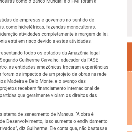
nanceiras como o Banco Mundial e o FMI foram a
stidas de empresas e governos no sentido de
is, como hidrelétricas, fazendas monocultoras,
ideração atividades completamente à margem da lei,
nia está em risco devido a estas atividades.
resentando todos os estados da Amazônia legal
. Segundo Guilherme Carvalho, educador da FASE
tro, as entidades amazônicas trocaram experiências
 foram os impactos de um projeto de obras na rede
ios Madeira e Belo Monte, e o avanço das
projetos recebem financiamento internacional de
apartidas que geralmente violam os direitos das
 sistema de saneamento de Manaus. “A obra é
o de Desenvolvimento, isso aumenta o endividamento
rivados”, diz Guilherme. Ele conta que, não bastasse