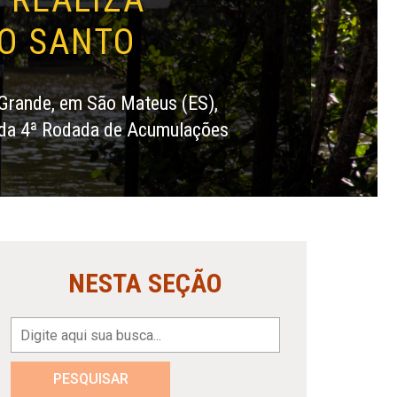
TO SANTO
Grande, em São Mateus (ES),
ão da 4ª Rodada de Acumulações
NESTA SEÇÃO
PESQUISAR