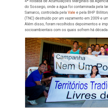
4ª Rodada de Acumulações Marginais da Agência N
do Sossego, onde a água foi contaminada pela l
Samarco, controlada pela
Vale
e pela BHP Billito
(TNC) destruído por um vazamento em 2009 e uma
Além disso, foram recolhidos depoimentos e i
socioambientais com os quais sofrem há década