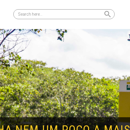
Search Button
Search
for:
A NEM UM POÇO A MAIS