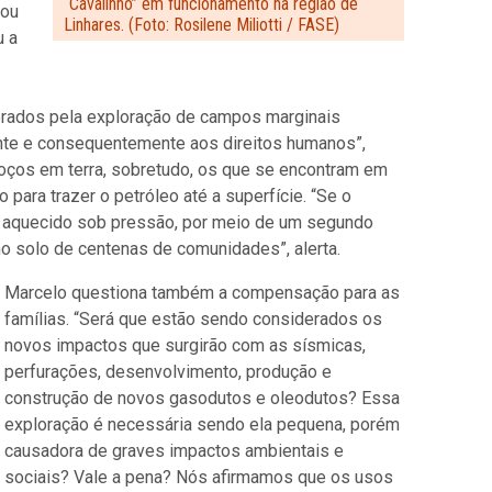
“Cavalinho” em funcionamento na região de
çou
Linhares. (Foto: Rosilene Miliotti / FASE)
u a
gerados pela exploração de campos marginais
ente e consequentemente aos direitos humanos”,
poços em terra, sobretudo, os que se encontram em
 para trazer o petróleo até a superfície. “Se o
ua aquecido sob pressão, por meio de um segundo
no solo de centenas de comunidades”, alerta.
Marcelo questiona também a compensação para as
famílias. “Será que estão sendo considerados os
novos impactos que surgirão com as sísmicas,
perfurações, desenvolvimento, produção e
construção de novos gasodutos e oleodutos? Essa
exploração é necessária sendo ela pequena, porém
causadora de graves impactos ambientais e
sociais? Vale a pena? Nós afirmamos que os usos