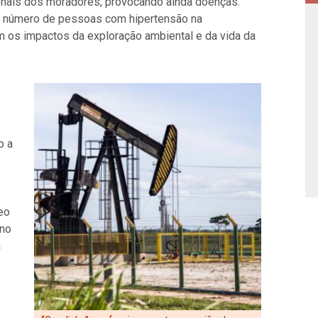
onais dos moradores, provocando ainda doenças.
do número de pessoas com hipertensão na
m os impactos da exploração ambiental e da vida da
o a
eo
 no
a