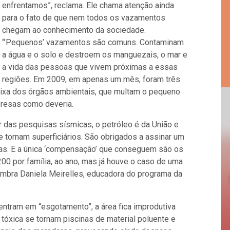
enfrentamos”, reclama. Ele chama atenção ainda
para o fato de que nem todos os vazamentos
chegam ao conhecimento da sociedade.
“’Pequenos’ vazamentos são comuns. Contaminam
a água e o solo e destroem os manguezais, o mar e
a vida das pessoas que vivem próximas a essas
regiões. Em 2009, em apenas um mês, foram três
ixa dos órgãos ambientais, que multam o pequeno
presas como deveria.
r das pesquisas sísmicas, o petróleo é da União e
e tornam superficiários. São obrigados a assinar um
ras. E a única ‘compensação’ que conseguem são os
 200 por família, ao ano, mas já houve o caso de uma
lembra Daniela Meirelles, educadora do programa da
tram em “esgotamento”, a área fica improdutiva
a tóxica se tornam piscinas de material poluente e