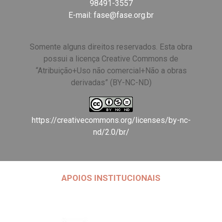
98491-3557
E-mail:
fase@fase.org.br
Somente alguns direitos reservados. Esta obra
possui a licença Creative Commons de
“Atribuição+Uso não comercial+Não a obras
derivadas” (BY-NC-ND)
https://creativecommons.org/licenses/by-nc-
nd/2.0/br/
APOIOS INSTITUCIONAIS