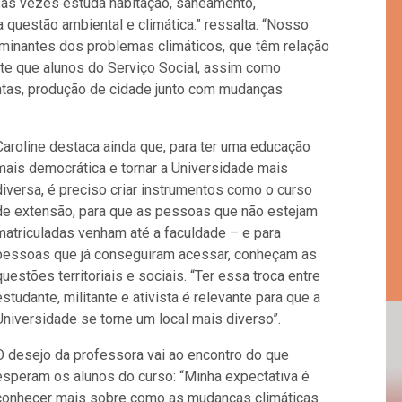
 às vezes estuda habitação, saneamento,
a questão ambiental e climática.” ressalta. “Nosso
minantes dos problemas climáticos, que têm relação
e que alunos do Serviço Social, assim como
untas, produção de cidade junto com mudanças
Caroline destaca ainda que, para ter uma educação
mais democrática e tornar a Universidade mais
diversa, é preciso criar instrumentos como o curso
de extensão, para que as pessoas que não estejam
matriculadas venham até a faculdade – e para
pessoas que já conseguiram acessar, conheçam as
questões territoriais e sociais. “Ter essa troca entre
estudante, militante e ativista é relevante para que a
Universidade se torne um local mais diverso”.
O desejo da professora vai ao encontro do que
esperam os alunos do curso: “Minha expectativa é
conhecer mais sobre como as mudanças climáticas