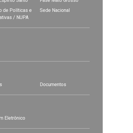
spírito Santo
Fase Mato Grosso
 de Políticas e
Sede Nacional
nativas / NUPA
s
Documentos
m Eletrônico