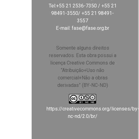
Tel:+55 21 2536-7350 / +55 21
98491-3550/ +55 21 98491-
3557
E-mail:
fase@fase.org.br
Somente alguns direitos
reservados. Esta obra possui a
licença Creative Commons de
“Atribuição+Uso não
comercial+Não a obras
derivadas” (BY-NC-ND)
https://creativecommons.org/licenses/by
nc-nd/2.0/br/