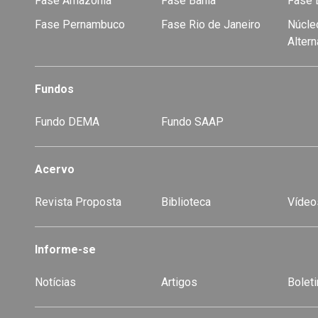
Fase Amazônia
Fase Bahia
Fase E
Fase Pernambuco
Fase Rio de Janeiro
Núcleo
Alter
Fundos
Fundo DEMA
Fundo SAAP
Acervo
Revista Proposta
Biblioteca
Vídeo
-
Informe-se
Notícias
Artigos
Boleti