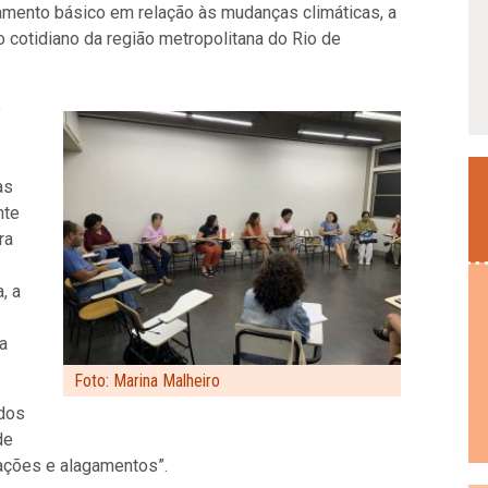
eamento básico em relação às mudanças climáticas, a
o cotidiano da região metropolitana do Rio de
e
as
nte
ra
, a
a
Foto: Marina Malheiro
 dos
de
ações e alagamentos”.