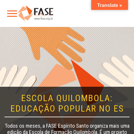
Translate »
ESCOLA QUILOMBOLA:
EDUCAÇÃO POPULAR NO ES
Todos os meses, a FASE Espírito Santo organiza mais uma
edição da Escola de Formação Quilombola. É um projeto