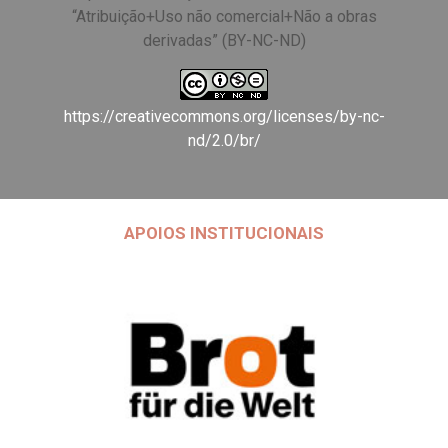
“Atribuição+Uso não comercial+Não a obras
derivadas” (BY-NC-ND)
https://creativecommons.org/licenses/by-nc-
nd/2.0/br/
APOIOS INSTITUCIONAIS