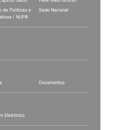
spírito Santo
Fase Mato Grosso
 de Políticas e
Sede Nacional
nativas / NUPA
s
Documentos
m Eletrônico