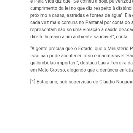
e Pela Vida diz que “Se colheu a soja, pulverizo
cumprimento da lei no que diz respeito à distânc
próximo a casas, estradas e fontes de água”. E
cada vez mais comuns no Pantanal por conta do 
representam não só uma violação à saúde dessas f
direito humano a um ambiente saudável”, conta.
“A gente precisa que o Estado, que o Ministério 
isso não pode acontecer. Isso é inadmissível. Sã
quilombolas importam”, destaca Laura Ferreira d
em Mato Grosso, alegando que a denúncia enfati
[1] Estagiário, sob supervisão de Cláudio Nogueir