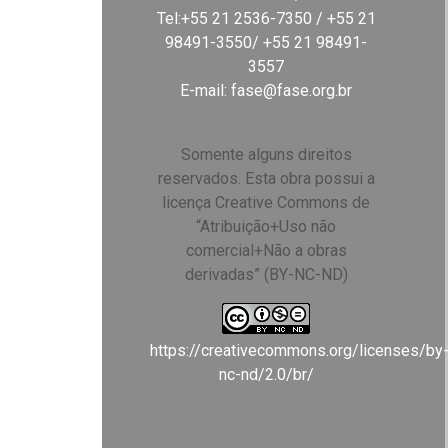
Tel:+55 21 2536-7350 / +55 21
98491-3550/ +55 21 98491-
3557
E-mail:
fase@fase.org.br
Somente alguns direitos
reservados. Esta obra possui a
licença Creative Commons de
“Atribuição+Uso não
comercial+Não a obras
derivadas” (BY-NC-ND)
https://creativecommons.org/licenses/by
nc-nd/2.0/br/