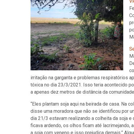
Vi
Fe
Co
pr
po
M
Se
Ma
De
co
irritação na garganta e problemas respiratórios a
tóxica no dia 23/3/2021. Isso teria acontecido po
a apenas dez metros de distância da comunidade
“Eles plantam soja aqui na beirada de casa. Na c
disse uma moradora que não se identificou por u
dia 21/3 estavam realizando a colheita da soja e 
ficava ardendo, os olhos ficam até lacrimejando,
a soja com veneno e isso prejudica demais.” A