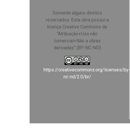
Somente alguns direitos
reservados. Esta obra possui a
licença Creative Commons de
“Atribuição+Uso não
comercial+Não a obras
derivadas” (BY-NC-ND)
https://creativecommons.org/licenses/by
nc-nd/2.0/br/