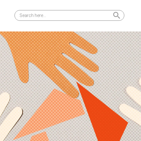
Search Button
Search
for: