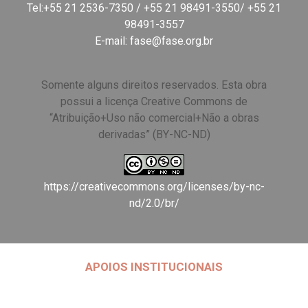
Tel:+55 21 2536-7350 / +55 21 98491-3550/ +55 21
98491-3557
E-mail:
fase@fase.org.br
Somente alguns direitos reservados. Esta obra
possui a licença Creative Commons de
“Atribuição+Uso não comercial+Não a obras
derivadas” (BY-NC-ND)
https://creativecommons.org/licenses/by-nc-
nd/2.0/br/
APOIOS INSTITUCIONAIS